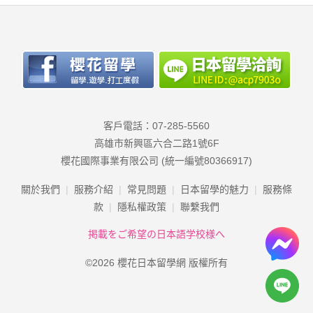
みる行為
不正な目的を持って本サービスを利
用する行為
本サービスの他のユーザーまたはそ
の他の第三者に不利益，損害，不快
感を与える行為
客戶電話：07-285-5560
他のユーザーに成りすます行為
高雄市新興區六合二路1號6F
当社が許諾しない本サービス上での
櫻花國際事業有限公司 (統一編號80366917)
宣伝，広告，勧誘，または営業行為
当社のサービスに関連して，反社会
關於我們
服務介紹
常見問題
日本留學的魅力
服務條
的勢力に対して直接または間接に利
款
隱私權政策
聯繫我們
益を供与する行為
掲載をご希望の日本語学校様へ
その他，当社が不適切と判断する行
©2026 櫻花日本留學網 版權所有
為
第6条（本サービスの提供の停止