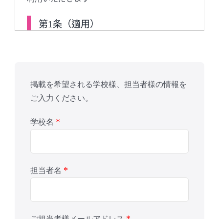
第1条（適用）
本規約は，ユーザーと当社との間の本サ
ービスの利用に関わる一切の関係に適用
されるものとします。
掲載を希望される学校様、担当者様の情報を
当社は本サービスに関し，本規約のほ
ご入力ください。
か，ご利用にあたってのルール等，各種
の定め（以下，「個別規定」といいま
*
学校名
す。）をすることがあります。これら個
別規定はその名称のいかんに関わらず，
本規約の一部を構成するものとします。
*
担当者名
本規約の規定が前項の個別規定の規定と
矛盾する場合には，個別規定において特
段の定めなき限り，個別規定の規定が優
先されるものとします。
*
ご担当者様メールアドレス