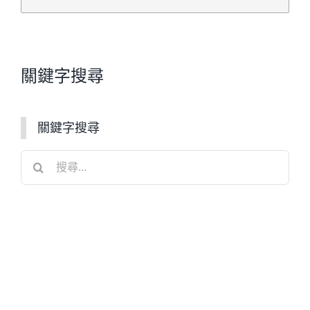
第5条（禁止事項）
ユーザーは，本サービスの利用にあた
り，以下の行為をしてはなりません。
關鍵字搜尋
法令または公序良俗に違反する行為
犯罪行為に関連する行為
本サービスの内容等，本サービスに
關鍵字搜尋
含まれる著作権，商標権ほか知的財
搜
産権を侵害する行為
尋
当社，ほかのユーザー，またはその
結
他第三者のサーバーまたはネットワ
果：
ークの機能を破壊したり，妨害した
りする行為
当社のサービスの運営を妨害するお
それのある行為
不正アクセスをし，またはこれを試