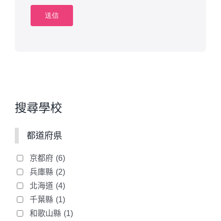
利用登録の申請に際して虚偽の事項
を届け出た場合
本規約に違反したことがある者から
の申請である場合
法務省（出入国管理庁）が定めた日
本語教育機関の告示基準に合致する
機関でない場合
搜尋學校
反社会的勢力等（暴力団、暴力団
員、右翼団体、反社会的勢力、その
都道府県
他これに準ずる者を意味します。）
である、または資金提供その他を通
京都府
(6)
じて反社会的勢力等の維持、運営も
兵庫縣
(2)
しくは経営に協力もしくは関与する
北海道
(4)
等反社会的勢力との何らかの交流も
千葉縣
(1)
しくは関与を行っていると当社が判
和歌山縣
(1)
断した場合