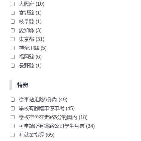
大阪府
(10)
その他，当社が利用登録を相当でな
宮城縣
(1)
いと判断した場合
岐阜縣
(1)
愛知縣
(3)
第3条（管理用URLの管理）
東京都
(31)
ユーザーは，自己の責任において，本サ
神奈川縣
(5)
ービスの管理用URLを適切に管理するも
福岡縣
(6)
のとします。
長野縣
(1)
ユーザーは，いかなる場合にも，管理用
URLを第三者に譲渡または貸与し，もし
特徵
くは第三者と共用することはできませ
從車站走路5分內
(49)
ん。当社は，管理用URLが用いられログ
學校有腳踏車停車場
(45)
インされた場合には，その管理用URLを
學校宿舍在走路5分範圍內
(18)
管理しているユーザー自身による利用と
可申請所有鐵路公司學生月票
(34)
みなします。
有就業指導
(65)
管理用URLが第三者によって使用された