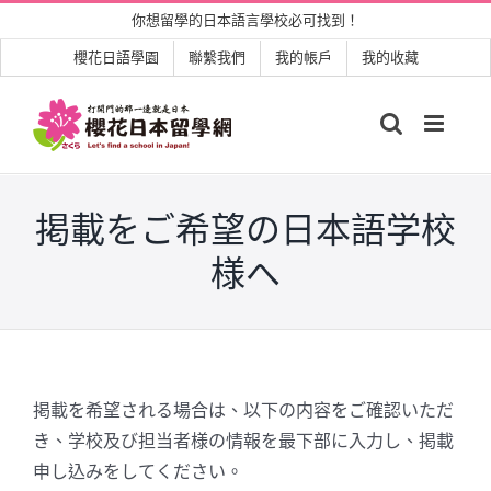
Skip
你想留學的日本語言學校必可找到！
to
櫻花日語學園
聯繫我們
我的帳戶
我的收藏
content
掲載をご希望の日本語学校
様へ
掲載を希望される場合は、以下の内容をご確認いただ
き、学校及び担当者様の情報を最下部に入力し、掲載
申し込みをしてください。