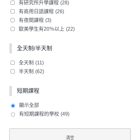
有研究所升學課程
(28)
ことによって生じた損害は，当社に故意
有商用日語課程
(26)
又は重大な過失がある場合を除き，当社
有夜間課程
(3)
は一切の責任を負わないものとします。
歐美學生有20％以上
(22)
第4条（利用料金及び利用方法）
全天制/半天制
ユーザーは，本サービスを無料で使用で
きることとします。
全天制
(11)
ユーザーは、随時データの更新をできる
半天制
(62)
こととしますが、不定期的に当社よりユ
ーザーにデータ確認及び更新の依頼の連
短期課程
絡をします。
当社よりデータの確認及び更新の依頼が
顯示全部
あった場合、ユーザーはできる限り速や
有短期課程的學校
(49)
かにデータの確認，更新を行い、当社に
連絡するものとします。