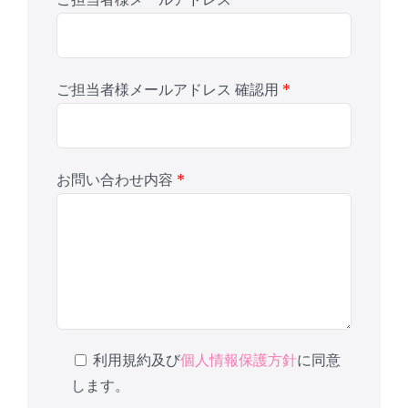
第2条（利用登録及び業務提携契
約）
*
ご担当者様メールアドレス 確認用
本サービスにおいては，登録希望者が本
規約に同意の上，当社の定める方法によ
って利用登録を申請し，当社がこれを承
認することによって，利用登録が完了す
*
お問い合わせ内容
るものとします。
利用登録においては、利用者と当社との
間に留学生紹介における業務提携契約が
必要となります。
当社は，利用登録の申請者に以下の事由
があると判断した場合，利用登録の申請
を承認しないことがあり、その理由につ
利用規約及び
個人情報保護方針
に同意
いては一切の開示義務を負わないものと
します。
します。