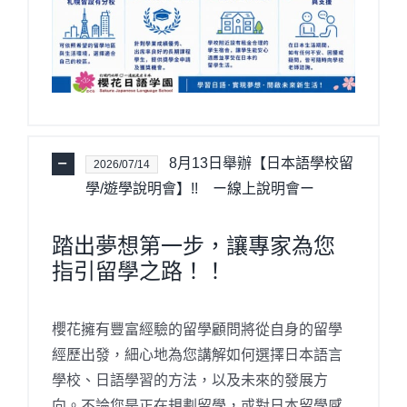
8月13日舉辦【日本語學校留
2026/07/14
學/遊學說明會】!! ー線上說明會ー
踏出夢想第一步，讓專家為您
指引留學之路！！
櫻花擁有豐富經驗的留學顧問將從自身的留學
經歷出發，細心地為您講解如何選擇日本語言
學校、日語學習的方法，以及未來的發展方
向。不論您是正在規劃留學，或對日本留學感