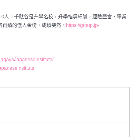
000人。千駄谷是升學名校，升學指導細膩，經驗豐富，畢業
格實績的傲人金榜，成績斐然。
https://group.jp-
agayaJapaneseInstitute/
paneseInstitute