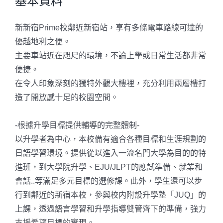
基本資料
新新宿Prime校鄰近新宿站，享有多條電車路線可達的
優越地利之便。
主要車站近在咫尺的環境，不論上學或日常生活都非常
便捷。
在令人印象深刻的獨特外觀大樓裡，充分利用兩層樓打
造了開放感十足的校園空間。
-根據升學目標提供輔導的完整體制-
以升學者為中心，本校備有適合各種目標和生涯規劃的
日語學習環境。提供從以進入一流名門大學為目的的特
進班，到大學院升學、EJU/JLPT的應試準備、就業和
會話..等滿足多元目標的選修課。此外，學生還可以步
行到鄰近的新宿本校，參與校内附設升學塾「JUQ」的
上課，透過語言學習和升學指導雙管齊下的準備，強力
支援希望目標的實現。